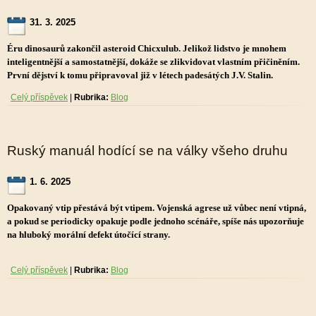
31. 3. 2025
Éru dinosaurů zakončil asteroid Chicxulub. Jelikož lidstvo je mnohem
inteligentnější a samostatnější, dokáže se zlikvidovat vlastním přičiněním.
První dějství k tomu připravoval již v létech padesátých J.V. Stalin.
Celý příspěvek
|
Rubrika:
Blog
Ruský manuál hodící se na války všeho druhu
1. 6. 2025
Opakovaný vtip přestává být vtipem. Vojenská agrese už vůbec není vtipná,
a pokud se periodicky opakuje podle jednoho scénáře, spíše nás upozorňuje
na hluboký morální defekt útočící strany.
Celý příspěvek
|
Rubrika:
Blog