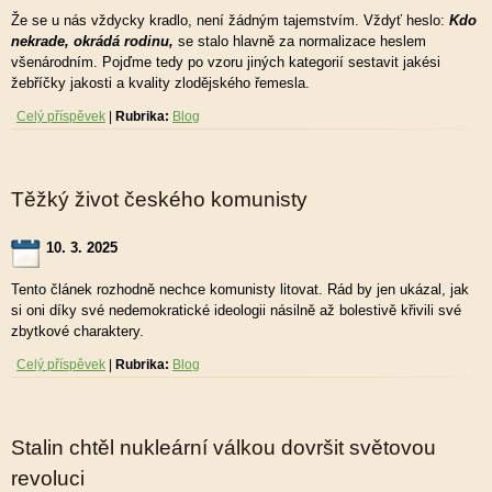
Že se u nás vždycky kradlo, není žádným tajemstvím. Vždyť heslo:
Kdo
nekrade, okrádá rodinu,
se stalo hlavně za normalizace heslem
všenárodním. Pojďme tedy po vzoru jiných kategorií sestavit jakési
žebříčky jakosti a kvality zlodějského řemesla.
Celý příspěvek
|
Rubrika:
Blog
Těžký život českého komunisty
10. 3. 2025
Tento článek rozhodně nechce komunisty litovat. Rád by jen ukázal, jak
si oni díky své nedemokratické ideologii násilně až bolestivě křivili své
zbytkové charaktery.
Celý příspěvek
|
Rubrika:
Blog
Stalin chtěl nukleární válkou dovršit světovou
revoluci