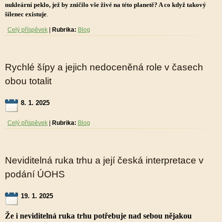
nukleární peklo, jež by zničilo vše živé na této planetě? A co když takový
šílenec existuje
.
Celý příspěvek
|
Rubrika:
Blog
Rychlé šípy a jejich nedoceněná role v časech
obou totalit
8. 1. 2025
Celý příspěvek
|
Rubrika:
Blog
Neviditelná ruka trhu a její česká interpretace v
podání ÚOHS
19. 1. 2025
Že i neviditelná ruka trhu potřebuje nad sebou nějakou