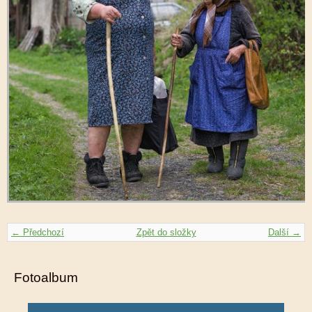
← Předchozí
Zpět do složky
Další →
Fotoalbum