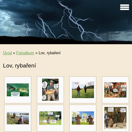
Úvod
»
Fotoalbum
»
Lov, rybaření
Lov, rybaření