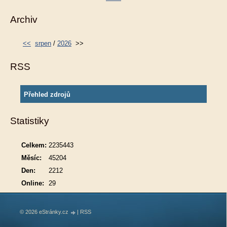
Archiv
<<
srpen
/
2026
>>
RSS
Přehled zdrojů
Statistiky
Celkem:
2235443
Měsíc:
45204
Den:
2212
Online:
29
© 2026 eStránky.cz
|
RSS