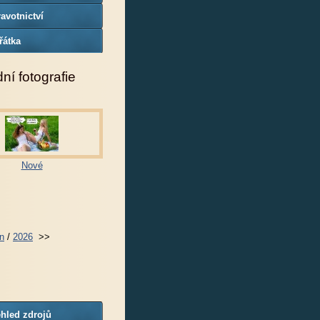
avotnictví
řátka
ní fotografie
Nové
n
/
2026
>>
hled zdrojů