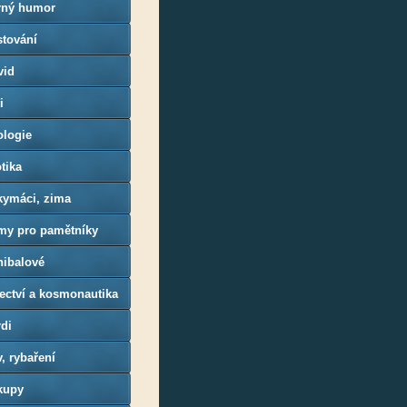
rný humor
stování
vid
i
ologie
tika
kymáci, zima
lmy pro pamětníky
nibalové
ectví a kosmonautika
di
, rybaření
kupy