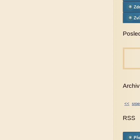
Zdr
Zví
Posled
Archiv
<<
srpe
RSS
Pře