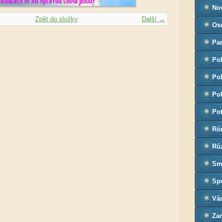
No
Zpět do složky
Další →
Oso
Par
Po
Pol
Pol
Pot
Ró
Rů
Sm
Sp
Vá
Za