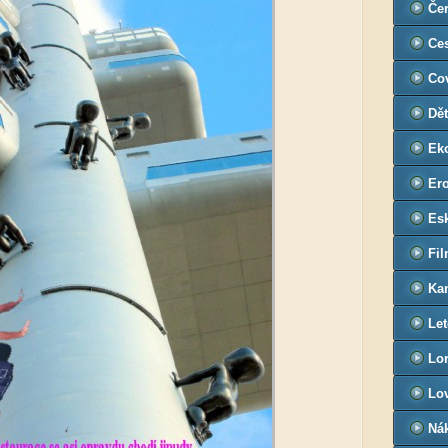
Če
Ce
Co
Dět
Ek
Ero
Es
Fi
Ka
Let
Lor
Lov
Ná