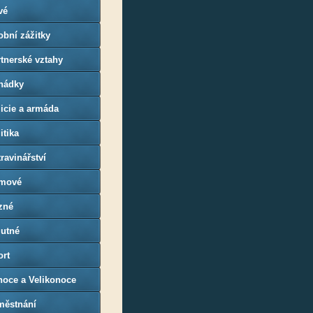
vé
bní zážitky
tnerské vztahy
hádky
icie a armáda
itika
ravinářství
mové
zné
utné
ort
noce a Velikonoce
městnání