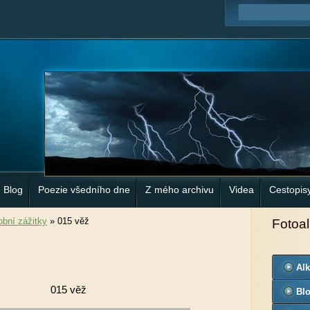
Blog
Poezie všedního dne
Z mého archivu
Videa
Cestopis
bní zážitky
»
015 věž
Fotoa
Al
015 věž
Bl