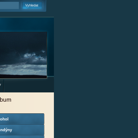
y
lbum
kohol
ondýny