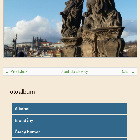
← Předchozí
Zpět do složky
Další →
Fotoalbum
Alkohol
Blondýny
Černý humor