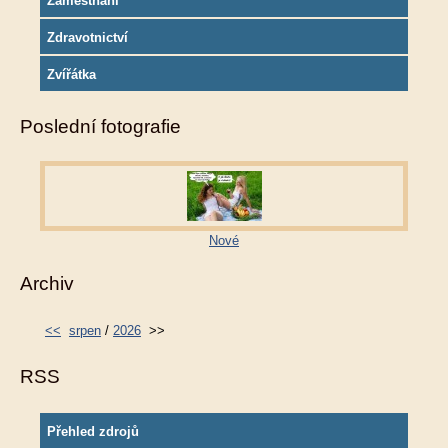
Zaměstnání
Zdravotnictví
Zvířátka
Poslední fotografie
Nové
Archiv
<<
srpen
/
2026
>>
RSS
Přehled zdrojů