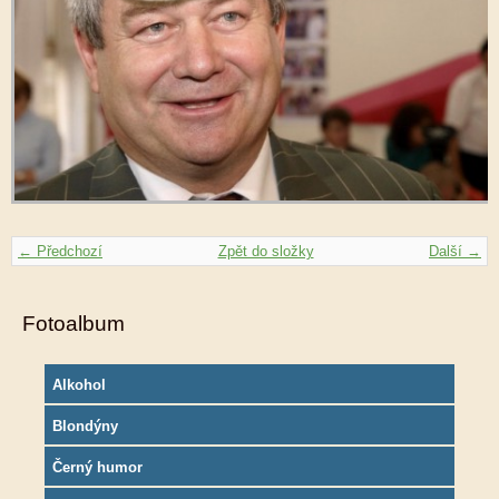
← Předchozí
Zpět do složky
Další →
Fotoalbum
Alkohol
Blondýny
Černý humor