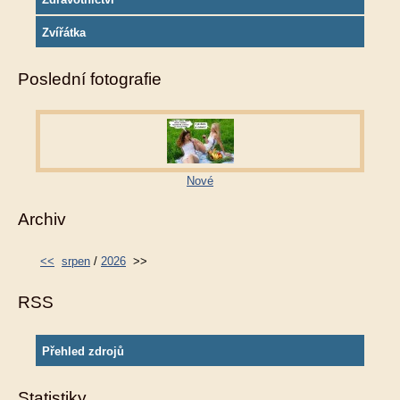
Zvířátka
Poslední fotografie
Nové
Archiv
<<
srpen
/
2026
>>
RSS
Přehled zdrojů
Statistiky