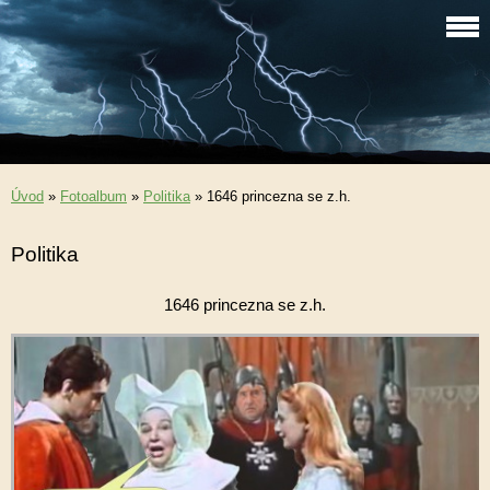
Úvod
»
Fotoalbum
»
Politika
»
1646 princezna se z.h.
Politika
1646 princezna se z.h.