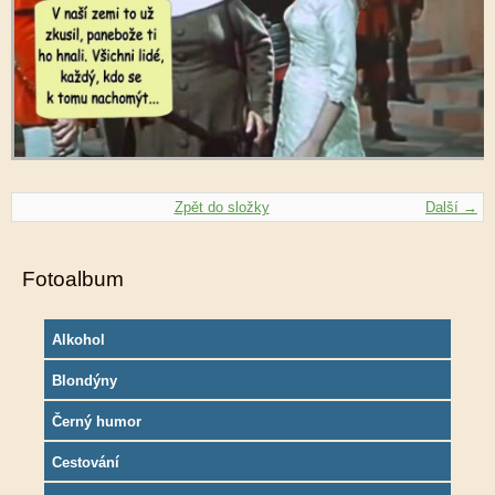
Zpět do složky
Další →
Fotoalbum
Alkohol
Blondýny
Černý humor
Cestování