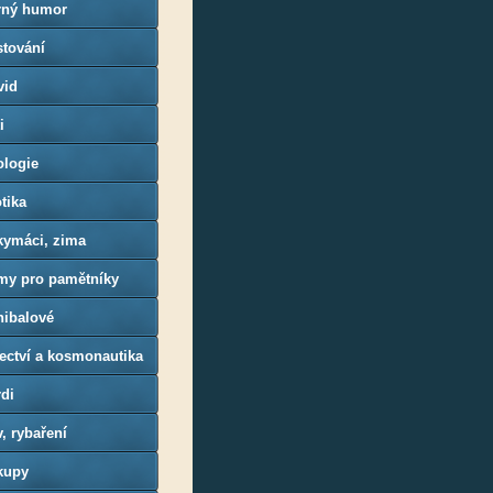
rný humor
stování
vid
i
ologie
tika
kymáci, zima
lmy pro pamětníky
nibalové
ectví a kosmonautika
di
, rybaření
kupy