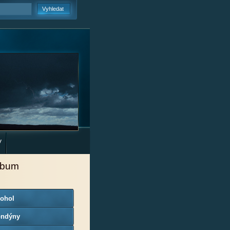
y
lbum
kohol
ondýny