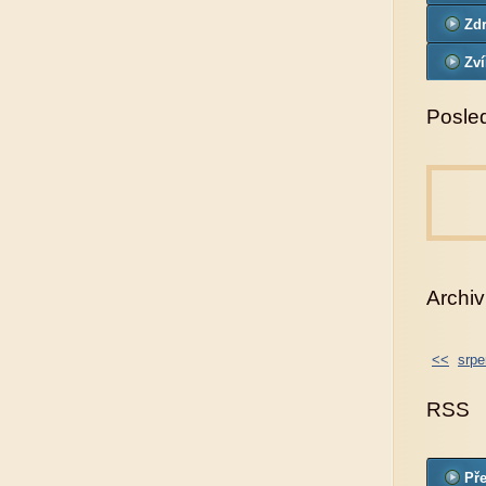
Zdr
Zví
Posled
Archiv
<<
srpe
RSS
Pře