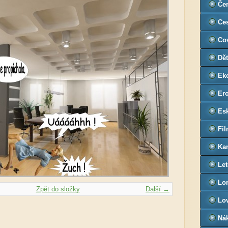
Če
Ce
Co
Dět
Ek
Ero
Es
Fi
Ka
Let
Lor
Zpět do složky
Další →
Lov
Ná