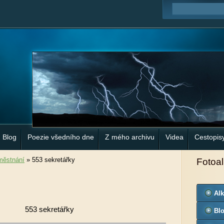
Blog
Poezie všedního dne
Z mého archivu
Videa
Cestopis
městnání
»
553 sekretářky
Fotoa
Al
553 sekretářky
Bl