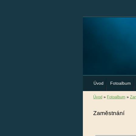
Úvod
Fotoalbum
Úvod
»
Fotoalbum
»
Za
Zaměstnání