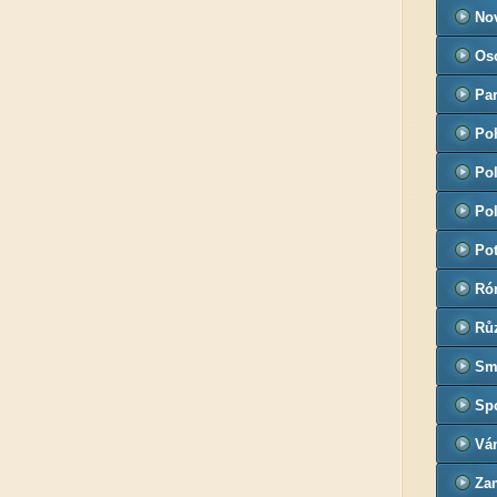
No
Oso
Par
Po
Pol
Pol
Pot
Ró
Rů
Sm
Sp
Vá
Za