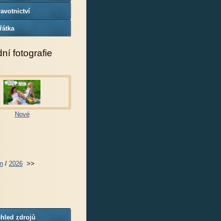
avotnictví
řátka
ní fotografie
Nové
n
/
2026
>>
hled zdrojů