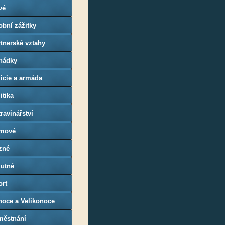
vé
bní zážitky
tnerské vztahy
hádky
icie a armáda
itika
ravinářství
mové
zné
utné
ort
noce a Velikonoce
městnání