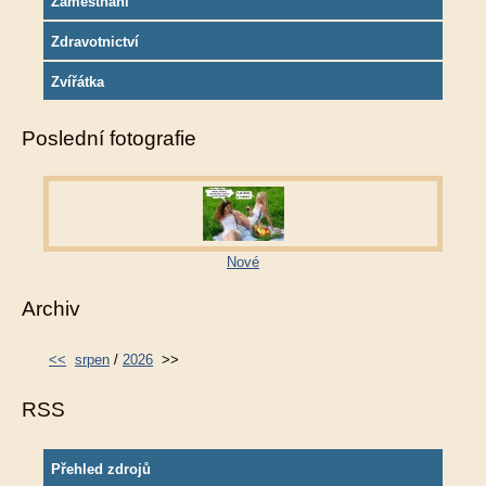
Zaměstnání
Zdravotnictví
Zvířátka
Poslední fotografie
Nové
Archiv
<<
srpen
/
2026
>>
RSS
Přehled zdrojů