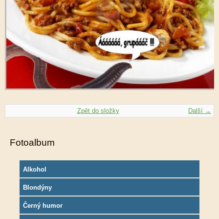
Zpět do složky
Další →
Fotoalbum
Alkohol
Blondýny
Černý humor