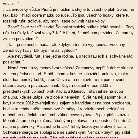
volant…“
„…a evropský vůdce Pirátů je muslim a stejně to všechno platí Soros, no
tak, babi,“ hladí dcera matku po ruce. „To jsou všechno hoaxy, které tu
rozšiřují ruští trollové, aby mohli zase ovlivnit naše volby.“
„Zase? Jaké zase?“ sevřel Šoupal stranický průkaz ještě pevněji. „Tady
někdo někdy falšoval volby? Ještě řekni, že náš pan prezident Zeman byl
zvolen podvodem?“
„Tati, já se nechci hádat, ale kdybych ti měla vyjmenovat všechny
Zemanovy fauly, tak bys mě asi vydědil.“
„Ale nevydědil, furt jsme jedna rodina, a o těch faulech si schválně rád
poslechnu.“
„Nemá cenu tu vyjmenovávat veškeré Zemanovy nepříliš dobré skutky
za jeho předsednictví. Stačí jenom v kostce: opoziční smlouva, ruský
dluh, bamberský kufřík, akce Olovo a to nemluvím o rozparcelování
státní správy a privatizaci bank. Když neuspěl v roce 2003 v
prezidentských volbách proti Václavu Klausovi, stáhnul se na svou
chalupu, kde se utápěl ve zlobě a nenávisti. Svět na něj zapomněl, a
když v roce 2012 zveřejnil svůj zájem o kandidaturu na post prezidenta,
budilo to tehdy spíše shovívavé úsměvy. I v průzkumech veřejného
mínění se na čelních místech vůbec nevyskytoval. A pak přišel zázrak.
Mohutná kampaň proložená útočnými pomluvami a spoustou lží mířená
na jeho protivníky. A samotné finále? Tehdy bezostyšně obvinil Karla
Schwarzenberga ze spolupráce se sudetskými Němci, kterým prý slíbil