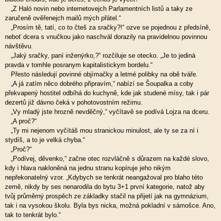
„Z Haló novin nebo internetovejch Parlamentních listů a taky ze
zaručeně ověřenejch mailů mých přátel.“
„Prosím tě, tatí, co to čteš za sračky?!“ ozve se pojednou z předsíně,
neboť dcera s vnučkou jako naschvál dorazily na pravidelnou povinnou
návštěvu.
„Jaký sračky, paní inženýrko,?“ rozčiluje se otecko. „Je to jediná
pravda v tomhle posranym kapitalistickym bordelu.“
Přesto následují povinné objímačky a letmé polibky na obě tváře.
„A já zatím něco dobrého připravím,“ nabízí se Šoupalka a coby
překvapený hostitel odbíhá do kuchyně, kde jak studené mísy, tak i pár
dezertů již dávno čeká v pohotovostním režimu.
„Vy mladý jste hrozně nevděčný,“ vyčítavě se podívá Lojza na dceru.
„A proč?“
„Ty mi nejenom vyčítáš mou stranickou minulost, ale ty se za ní i
stydíš, a to je velká chyba.“
„Proč?“
„Podívej, děvenko,“ začne otec rozvláčně s důrazem na každé slovo,
kdy i hlava nakloněná na jednu stranu kopíruje jeho nikým
nepřekonatelný vzor. „Kdybych se tenkrát neangažoval pro blaho této
země, nikdy by ses nenarodila do bytu 3+1 první kategorie, natož aby
tvůj průměrný prospěch ze základky stačil na přijetí jak na gymnázium,
tak i na vysokou školu. Byla bys nicka, možná pokladní v sámošce. Ano,
tak to tenkrát bylo.“