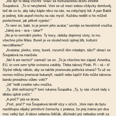
„Ale dyť to dělaj všichni“ snaží se rozkuráženou dceru zklidnit
Šoupalová. „To si nevybereš. Voni se už mezi sebou vždycky domluvěj,
teď de vo to, aby taky káplo něco na nás, na vobyčejný lidi. A pan Babiš
je jedinej, kdo aspoň trochu na nás myslí. Každou neděli si ho můžeš
poslechnout, jak pěkně vypráví.“
„To není on, babi, to je jenom jeho avatar,“ usměje se bezelstně vnučka.
„Jakej ava – ava – tatar?“
„No je to normální píerko. Ty kecy, rádoby dojemný story, to mu
všechno píše Mára. Bureš je ve skutečnosti úplnej blb, kulturní
nevzdělanec!“
„Avatatar, píerko, story, bureš, rozumíš těm mladejm, táto?“ obrací se
Šoupalová na manžela.
„Ne! A ani nechci!“ zamračí se on. „To je všechno ten západ, Amerika,
EU, to voni sem tyhle svinstva zatáhly. Třeba takový Piráti. Pi – rá – ti!
Slyšel někdy někdo, aby se takhle jmenovala politická strana? To už se
rovnou můžou jmenovat bukanýři, raubíři nebo lupiči! Kdo může takovou
bandu proradnou vůbec volit?“
„Já!“ hrdě zvedne ruku vnučka.
„Ty, dítě nešťastný?“ lomí rukama Šoupalka. „Ty, ty nás chceš tady s
dědou úplně zničit.“
„A proč?“ ptá se dcera.
„Proč, proč?“ má Šoupalová téměř slzy v očích. „Voni nám do bytu
nastěhujou nějaký primitivní černochy z pralesa, že prej máme pro dva
moc velký byt. A tátovi seberou řidičák, důchodci prý nebudou smět za