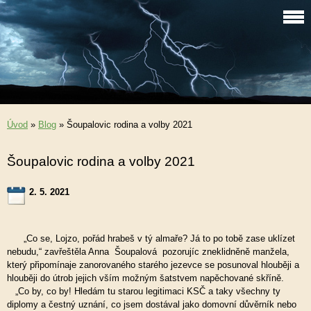
Úvod
»
Blog
»
Šoupalovic rodina a volby 2021
Šoupalovic rodina a volby 2021
2. 5. 2021
„Co se, Lojzo, pořád hrabeš v tý almaře? Já to po tobě zase uklízet
nebudu,“ zavřeštěla Anna Šoupalová pozorujíc zneklidněně manžela,
který připomínaje zanorovaného starého jezevce se posunoval hlouběji a
hlouběji do útrob jejich vším možným šatstvem napěchované skříně.
„Co by, co by! Hledám tu starou legitimaci KSČ a taky všechny ty
diplomy a čestný uznání, co jsem dostával jako domovní důvěrník nebo