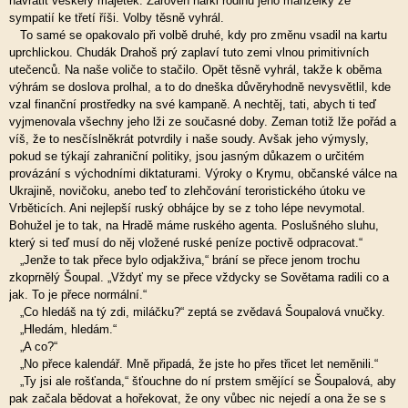
navrátit veškerý majetek. Zároveň nařkl rodinu jeho manželky ze
sympatií ke třetí říši. Volby těsně vyhrál.
To samé se opakovalo při volbě druhé, kdy pro změnu vsadil na kartu
uprchlickou. Chudák Drahoš prý zaplaví tuto zemi vlnou primitivních
utečenců. Na naše voliče to stačilo. Opět těsně vyhrál, takže k oběma
výhrám se doslova prolhal, a to do dneška důvěryhodně nevysvětlil, kde
vzal finanční prostředky na své kampaně. A nechtěj, tati, abych ti teď
vyjmenovala všechny jeho lži ze současné doby. Zeman totiž lže pořád a
víš, že to nesčíslněkrát potvrdily i naše soudy. Avšak jeho výmysly,
pokud se týkají zahraniční politiky, jsou jasným důkazem o určitém
provázání s východními diktaturami. Výroky o Krymu, občanské válce na
Ukrajině, novičoku, anebo teď to zlehčování teroristického útoku ve
Vrběticích. Ani nejlepší ruský obhájce by se z toho lépe nevymotal.
Bohužel je to tak, na Hradě máme ruského agenta. Poslušného sluhu,
který si teď musí do něj vložené ruské peníze poctivě odpracovat.“
„Jenže to tak přece bylo odjakživa,“ brání se přece jenom trochu
zkoprnělý Šoupal. „Vždyť my se přece vždycky se Sovětama radili co a
jak. To je přece normální.“
„Co hledáš na tý zdi, miláčku?“ zeptá se zvědavá Šoupalová vnučky.
„Hledám, hledám.“
„A co?“
„No přece kalendář. Mně připadá, že jste ho přes třicet let neměnili.“
„Ty jsi ale rošťanda,“ šťouchne do ní prstem smějící se Šoupalová, aby
pak začala bědovat a hořekovat, že ony vůbec nic nejedí a ona že se s