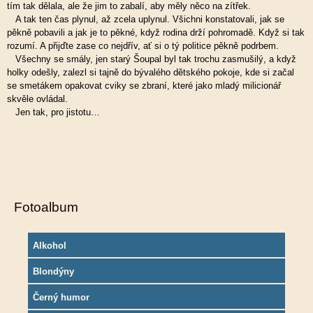
tím tak dělala, ale že jim to zabalí, aby měly něco na zítřek.
A tak ten čas plynul, až zcela uplynul. Všichni konstatovali, jak se
pěkně pobavili a jak je to pěkné, když rodina drží pohromadě. Když si tak
rozumí. A přijďte zase co nejdřív, ať si o tý politice pěkně podrbem.
Všechny se smály, jen starý Šoupal byl tak trochu zasmušilý, a když
holky odešly, zalezl si tajně do bývalého dětského pokoje, kde si začal
se smetákem opakovat cviky se zbraní, které jako mladý milicionář
skvěle ovládal.
Jen tak, pro jistotu…
Fotoalbum
Alkohol
Blondýny
Černý humor