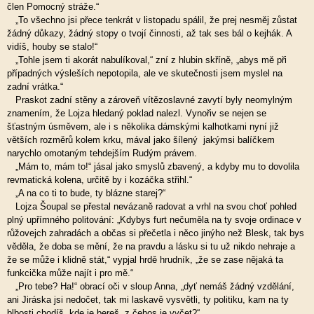
člen Pomocný stráže.“
„To všechno jsi přece tenkrát v listopadu spálil, že prej nesměj zůstat
žádný důkazy, žádný stopy o tvojí činnosti, až tak ses bál o kejhák. A
vidíš, houby se stalo!“
„Tohle jsem ti akorát nabulíkoval,“ zní z hlubin skříně, „abys mě při
případných výsleších nepotopila, ale ve skutečnosti jsem myslel na
zadní vrátka.“
Praskot zadní stěny a zároveň vítězoslavné zavytí byly neomylným
znamením, že Lojza hledaný poklad nalezl. Vynořiv se nejen se
šťastným úsměvem, ale i s několika dámskými kalhotkami nyní již
větších rozměrů kolem krku, mával jako šílený jakýmsi balíčkem
narychlo omotaným tehdejším Rudým právem.
„Mám to, mám to!“ jásal jako smyslů zbavený, a kdyby mu to dovolila
revmatická kolena, určitě by i kozáčka střihl.“
„A na co ti to bude, ty blázne starej?“
Lojza Šoupal se přestal nevázaně radovat a vrhl na svou choť pohled
plný upřímného politování: „Kdybys furt nečuměla na ty svoje ordinace v
růžovejch zahradách a občas si přečetla i něco jinýho než Blesk, tak bys
věděla, že doba se mění, že na pravdu a lásku si tu už nikdo nehraje a
že se může i klidně stát,“ vypjal hrdě hrudník, „že se zase nějaká ta
funkcička může najít i pro mě.“
„Pro tebe? Ha!“ obrací oči v sloup Anna, „dyť nemáš žádný vzdělání,
ani Jiráska jsi nedočet, tak mi laskavě vysvětli, ty politiku, kam na ty
blbosti chodíš, kde je bereš, z čehos je vyčet?“