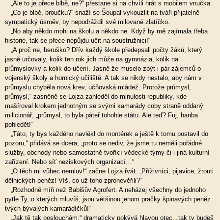
„Ale to je přece blbě, ne?“ přestane si na chvíli hrát s mobilem vnučka.
„Co je blbě, broučku?“ snaží se Šoupal vykouzlit na tváři přijatelně
sympatický úsměv, by nepodráždil své milované zlatíčko.
„No aby někdo mohl na školu a někdo ne. Když by mě zajímala třeba
historie, tak se přece nepůjdu učit na soustružnici!“
„A proč ne, beruško? Dřív každý škole předepsali počty žáků, který
jasně určovaly, kolik ten rok jich může na gymnázia, kolik na
průmyslovky a kolik do učení. Jasně že muselo zbýt i pár zájemců o
vojenský školy a hornický učiliště. A tak se nikdy nestalo, aby nám v
průmyslu chyběla nová krev, učňovská mládež. Protože průmysl,
průmysl,“ zasněně se Lojza zahleděl do minulosti republiky, kde
mašíroval krokem jednotným se svými kamarády coby straně oddaný
milicionář, „průmysl, to byla páteř tohohle státu. Ale teď? Fuj, hanba
pohledět!“
„Táto, ty bys každého navlékl do montérek a ještě k tomu postavil do
pozoru,“ přidává se dcera, „proto se nediv, že jsme tu neměli pořádné
služby, obchody nebo samostatně tvořící vědecké týmy či i jiná kulturní
zařízení. Nebo síť neziskových organizací…“
„O těch mi vůbec nemluv!“ začne Lojza řvát. „Příživníci, pijavice, žrouti
dělnických peněz! Víš, co už toho zpronevěřili?“
„Rozhodně míň než Babišův Agrofert. A neházej všechny do jednoho
pytle.Ty, o kterých mluvíš, jsou většinou jenom pračky špinavých peněz
tvých bývalých kamarádíčků!“
„Jak tě tak poslouchám,“ dramaticky pokývá hlavou otec, „tak ty budeš