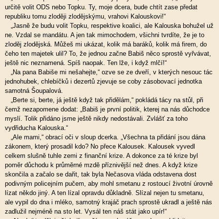
určitě volit ODS nebo Topku. Ty, moje dcera, bude chtít zase předat
republiku tomu zloději zlodějskýmu, vrahovi Kalouskovi!“
„Jasně že budu volit Topku, respektive koalici, ale Kalouska bohužel už
ne. Vzdal se mandátu. A jen tak mimochodem, všichni tvrdíte, že je to
zloděj zlodějská. Můžeš mi ukázat, kolik má baráků, kolik má firem, do
čeho ten majetek ulil? To, že jednou začne Babiš něco sprostě vyřvávat,
ještě nic neznamená. Spíš naopak. Ten lže, i když mlčí!“
„Na pana Babiše mi nešahejte,“ ozve se ze dveří, v kterých nesouc tác
jednohubek, chlebíčků i dezertů zjevuje se coby zásobovací jednotka
samotná Šoupalová.
„Berte si, berte, já ještě když tak přidělám,“ pokládá tácy na stůl, při
čemž nezapomene dodat: „Babiš je první politik, kterej na nás důchodce
myslí. Tolik přidáno jsme ještě nikdy nedostávali. Zvlášť za toho
vydřiducha Kalouska.“
„Ale mami,“ obrací oči v sloup dcerka. „Všechna ta přidání jsou dána
zákonem, který prosadil kdo? No přece Kalousek. Kalousek vyvedl
celkem slušně tuhle zemi z finanční krize. A dokonce za té krize byl
poměr důchodu k průměrné mzdě příznivější než dnes. A když krize
skončila a začalo se dařit, tak byla Nečasova vláda odstavena dost
podivným policejním pučem, aby mohl smetanu z rostoucí životní úrovně
lízat někdo jiný. A ten lízal opravdu důkladně. Slízal nejen tu smetanu,
ale vypil do dna i mléko, samotný krajáč prach sprostě ukradl a ještě nás
zadlužil nejméně na sto let. Vysál ten náš stát jako upír!“